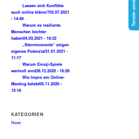
Termin vereinbaren
Lassen sich Konflikte
auch online klären?
02.07.2021
- 14:49
Warum es resiliente
Menschen leichter
haben
04.03.2021 - 16:32
„Sternmomente“ zeigen
eigenes Potenzial
31.01.2021 -
11:17
Warum Emoji-Spiele
wertvoll sind
26.12.2020 - 16:26
Wie Impro ein Online-
Meeting belebt
05.11.2020 -
15:16
KATEGORIEN
News