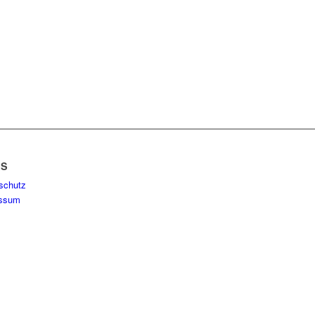
KS
schutz
essum